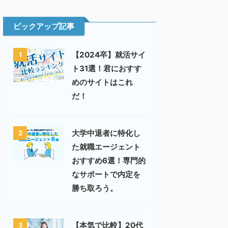
ピックアップ記事
【2024卒】就活サイ
1
ト31選！君におすす
めのサイトはこれ
だ！
大学中退者に特化し
2
た就職エージェント
おすすめ6選！専門的
なサポートで内定を
勝ち取ろう。
【本気で比較】20代
3