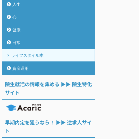
人生
心
健康
日常
ライフスタイル本
資産運用
院生就活の情報を集める ▶︎▶︎ 院生特化
サイト
早期内定を狙うなら！ ▶︎▶︎ 逆求人サイ
ト