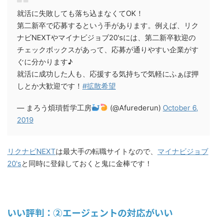
就活に失敗しても落ち込まなくてOK！
第二新卒で応募するという手があります。例えば、リク
ナビNEXTやマイナビジョブ20'sには、第二新卒歓迎の
チェックボックスがあって、応募が通りやすい企業がす
ぐに分かります♪
就活に成功した人も、応援する気持ちで気軽にふぁぼ押
しとか大歓迎です！
#拡散希望
— まろう煩瑣哲学工房
(@Afurederun)
October 6,
2019
リクナビNEXT
は最大手の転職サイトなので、
マイナビジョブ
20's
と同時に登録しておくと鬼に金棒です！
いい評判：②エージェントの対応がいい