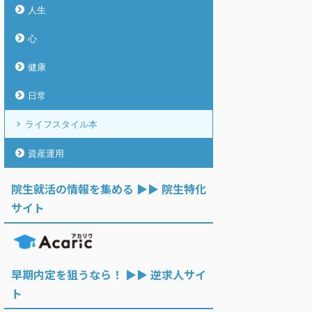
人生
心
健康
日常
ライフスタイル本
資産運用
院生就活の情報を集める ▶︎▶︎ 院生特化
サイト
早期内定を狙うなら！ ▶︎▶︎ 逆求人サイ
ト