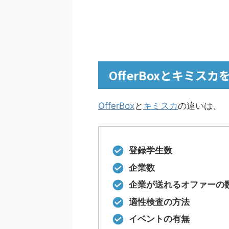
OfferBoxとキミス
OfferBox
と
キミスカ
の違いは、
登録学生数
企業数
企業が送れるオファーの
適性検査の方法
イベントの有無