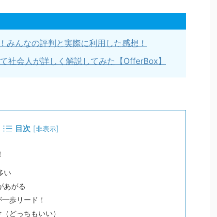
！みんなの評判と実際に利用した感想！
いて社会人が詳しく解説してみた【OfferBox】
目次
[
]
非表示
！
多い
配があがる
が一歩リード！
け（どっちもいい）