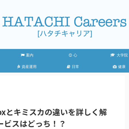
案内
心
大学院
資産運用
日常
健康
Boxとキミスカの違いを詳しく解
ービスはどっち！？