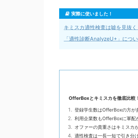
実際に使いました！
キミスカ適性検査は嘘を見抜く
「適性診断AnalyzeU+」につ
OfferBoxとキミスカを徹底比較
登録学生数はOfferBoxの方が
利用企業数もOfferBoxに軍
オファーの貴重さはキミスカ
適性検査は一長一短で引き分