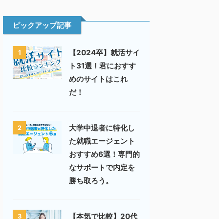
ピックアップ記事
【2024卒】就活サイ
1
ト31選！君におすす
めのサイトはこれ
だ！
大学中退者に特化し
2
た就職エージェント
おすすめ6選！専門的
なサポートで内定を
勝ち取ろう。
【本気で比較】20代
3