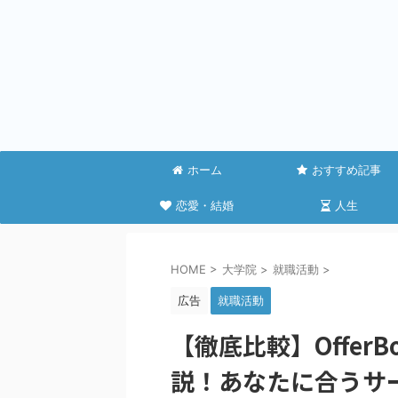
ホーム
おすすめ記事
恋愛・結婚
人生
HOME
>
大学院
>
就職活動
>
広告
就職活動
【徹底比較】Offer
説！あなたに合うサ