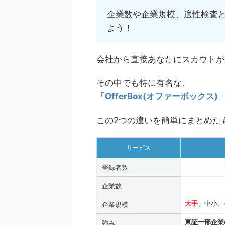
企業数や企業規模、適性検査
よう！
会社から直接あなたにスカウトが
その中でも特に有名な、
「
OfferBox(オファーボックス)
この2つの違いを簡単にまとめた
サービス
登録者数
企業数
大手
、中小、
企業規模
東証一部企業
強み