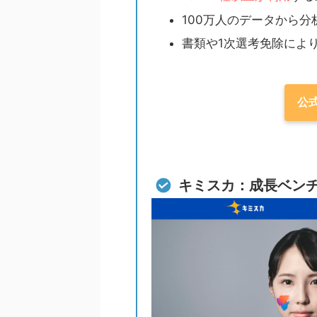
100万人のデータから
書類や1次選考免除によ
公
キミスカ：成長ベン