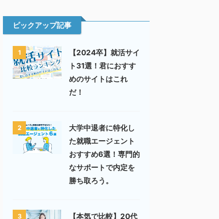
ピックアップ記事
【2024卒】就活サイ
1
ト31選！君におすす
めのサイトはこれ
だ！
大学中退者に特化し
2
た就職エージェント
おすすめ6選！専門的
なサポートで内定を
勝ち取ろう。
【本気で比較】20代
3