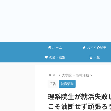
ホーム
おすすめ記事
恋愛・結婚
人生
HOME
>
大学院
>
就職活動
>
広告
就職活動
理系院生が就活失敗
こそ油断せず頑張ろ