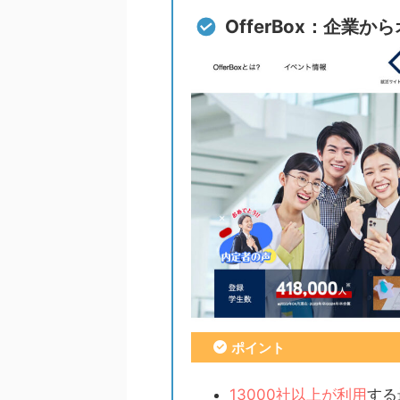
OfferBox：企業
ポイント
13000社以上が利用
する