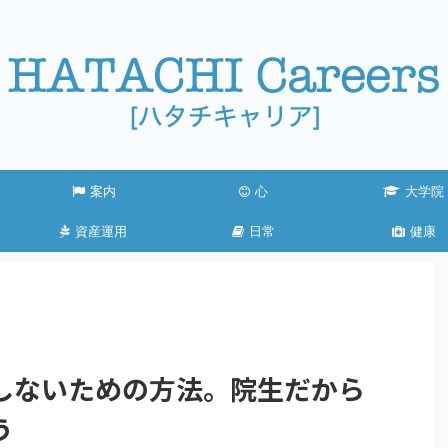
案内
心
大学院
資産運用
日常
健康
しないための方法。院生だから
う