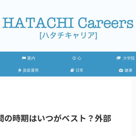
案内
心
大学院
資産運用
日常
健康
問の時期はいつがベスト？外部